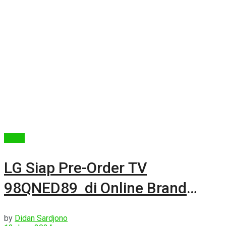
Berita
LG Siap Pre-Order TV
98QNED89 di Online Brand
Store
by
Didan Sardjono