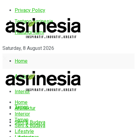
Privacy Policy
Tentang Asrinesia
Hubungi Kami
Saturday, 8 August 2026
Home
Arsitektur
Interior
Home
Taman
Arsitektur
Interior
Taman
Seni & Budaya
Seni & Budaya
Lifestyle