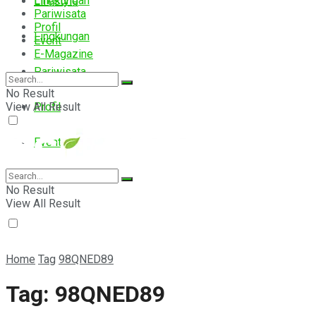
Lingkungan
Lifestyle
Pariwisata
Profil
Lingkungan
Event
E-Magazine
Pariwisata
No Result
View All Result
Profil
Event
E-Magazine
No Result
View All Result
Home
Tag
98QNED89
Tag:
98QNED89