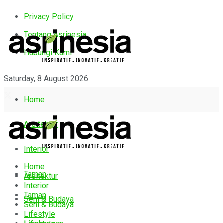
Privacy Policy
Tentang Asrinesia
Hubungi Kami
Saturday, 8 August 2026
Home
Arsitektur
Interior
Home
Taman
Arsitektur
Interior
Taman
Seni & Budaya
Seni & Budaya
Lifestyle