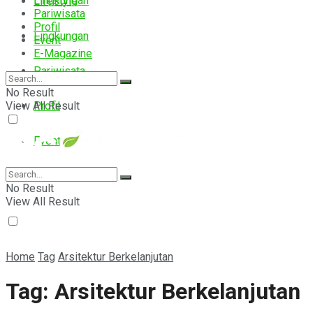
Lingkungan
Lifestyle
Pariwisata
Profil
Lingkungan
Event
E-Magazine
Pariwisata
No Result
View All Result
Profil
Event
E-Magazine
No Result
View All Result
Home
Tag
Arsitektur Berkelanjutan
Tag:
Arsitektur Berkelanjutan