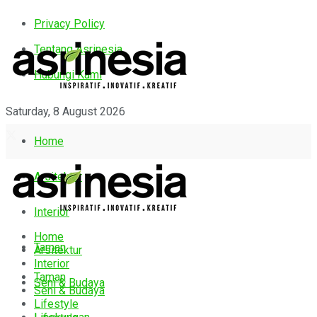
Privacy Policy
Tentang Asrinesia
Hubungi Kami
Saturday, 8 August 2026
Home
Arsitektur
Interior
Home
Taman
Arsitektur
Interior
Taman
Seni & Budaya
Seni & Budaya
Lifestyle