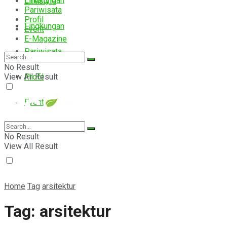
Lingkungan
Lifestyle
Pariwisata
Profil
Lingkungan
Event
E-Magazine
Pariwisata
No Result
View All Result
Profil
Event
E-Magazine
No Result
View All Result
Home
Tag
arsitektur
Tag:
arsitektur