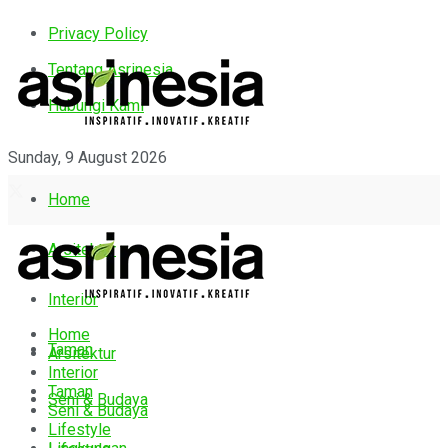
Privacy Policy
Tentang Asrinesia
Hubungi Kami
Sunday, 9 August 2026
Home
Arsitektur
Interior
Home
Taman
Arsitektur
Interior
Taman
Seni & Budaya
Seni & Budaya
Lifestyle