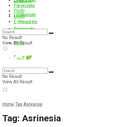
Lingkungan
Lifestyle
Pariwisata
Profil
Lingkungan
Event
E-Magazine
Pariwisata
No Result
View All Result
Profil
Event
E-Magazine
No Result
View All Result
Home
Tag
Asrinesia
Tag:
Asrinesia