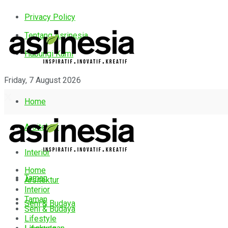
Privacy Policy
Tentang Asrinesia
Hubungi Kami
Friday, 7 August 2026
Home
Arsitektur
Interior
Home
Taman
Arsitektur
Interior
Taman
Seni & Budaya
Seni & Budaya
Lifestyle