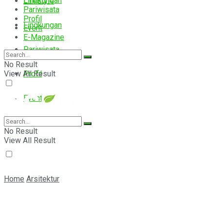
Lingkungan
Lifestyle
Pariwisata
Profil
Lingkungan
Event
E-Magazine
Pariwisata
No Result
View All Result
Profil
Event
E-Magazine
No Result
View All Result
Home
Arsitektur