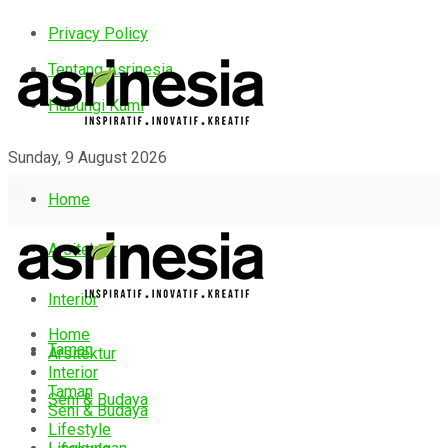
Privacy Policy
Tentang Asrinesia
Hubungi Kami
Sunday, 9 August 2026
Home
Arsitektur
Interior
Home
Taman
Arsitektur
Interior
Taman
Seni & Budaya
Seni & Budaya
Lifestyle