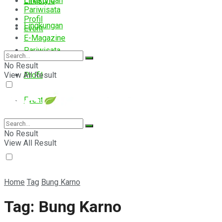
Lingkungan
Lifestyle
Pariwisata
Profil
Lingkungan
Event
E-Magazine
Pariwisata
No Result
View All Result
Profil
Event
E-Magazine
No Result
View All Result
Home
Tag
Bung Karno
Tag:
Bung Karno