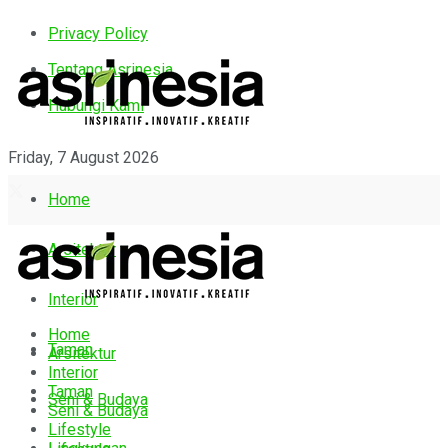
Privacy Policy
Tentang Asrinesia
Hubungi Kami
Friday, 7 August 2026
Home
Arsitektur
Interior
Home
Taman
Arsitektur
Interior
Taman
Seni & Budaya
Seni & Budaya
Lifestyle