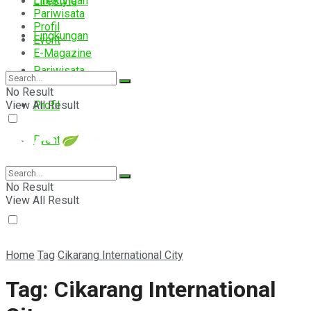
Lingkungan
Lifestyle
Pariwisata
Profil
Lingkungan
Event
E-Magazine
Pariwisata
No Result
View All Result
Profil
Event
E-Magazine
No Result
View All Result
Home
Tag
Cikarang International City
Tag:
Cikarang International