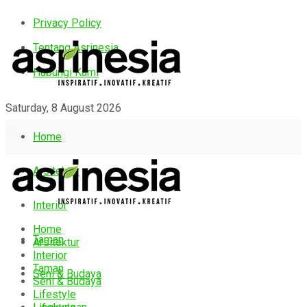
Privacy Policy
Tentang Asrinesia
Hubungi Kami
Saturday, 8 August 2026
Home
Arsitektur
Interior
Home
Taman
Arsitektur
Interior
Taman
Seni & Budaya
Seni & Budaya
Lifestyle