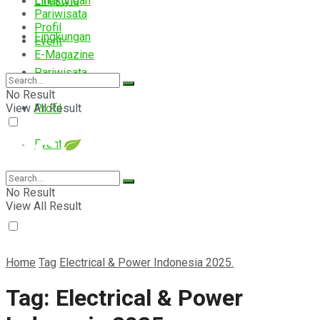
Lingkungan
Lifestyle
Pariwisata
Profil
Lingkungan
Event
E-Magazine
Pariwisata
No Result
View All Result
Profil
Event
E-Magazine
No Result
View All Result
Home
Tag
Electrical & Power Indonesia 2025.
Tag:
Electrical & Power