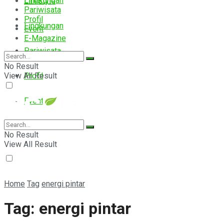
Lingkungan
Lifestyle
Pariwisata
Profil
Lingkungan
Event
E-Magazine
Pariwisata
No Result
View All Result
Profil
Event
E-Magazine
No Result
View All Result
Home
Tag
energi pintar
Tag:
energi pintar