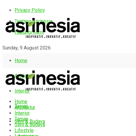
Privacy Policy
Tentang Asrinesia
Hubungi Kami
Sunday, 9 August 2026
Home
Arsitektur
Interior
Home
Taman
Arsitektur
Interior
Taman
Seni & Budaya
Seni & Budaya
Lifestyle