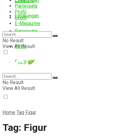
Lingkungan
Lifestyle
Pariwisata
Profil
Lingkungan
Event
E-Magazine
Pariwisata
No Result
View All Result
Profil
Event
E-Magazine
No Result
View All Result
Home
Tag
Figur
Tag:
Figur