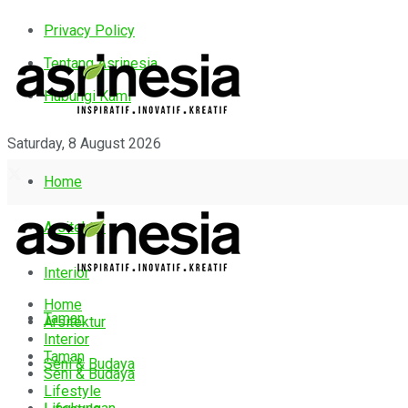
Privacy Policy
Tentang Asrinesia
Hubungi Kami
Saturday, 8 August 2026
Home
Arsitektur
Interior
Home
Taman
Arsitektur
Interior
Taman
Seni & Budaya
Seni & Budaya
Lifestyle