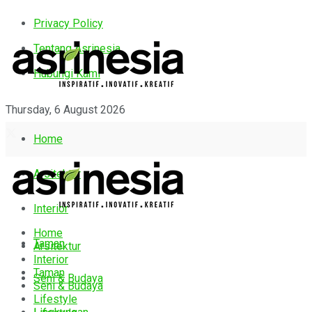
Privacy Policy
Tentang Asrinesia
Hubungi Kami
Thursday, 6 August 2026
Home
Arsitektur
Interior
Home
Taman
Arsitektur
Interior
Taman
Seni & Budaya
Seni & Budaya
Lifestyle