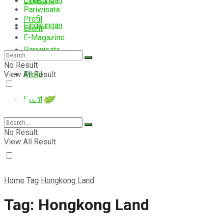
Lingkungan
Lifestyle
Pariwisata
Profil
Lingkungan
Event
E-Magazine
Pariwisata
No Result
View All Result
Profil
Event
E-Magazine
No Result
View All Result
Home
Tag
Hongkong Land
Tag:
Hongkong Land