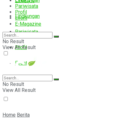
Lingkungan
Lifestyle
Pariwisata
Profil
Lingkungan
Event
E-Magazine
Pariwisata
No Result
View All Result
Profil
Event
E-Magazine
No Result
View All Result
Home
Berita