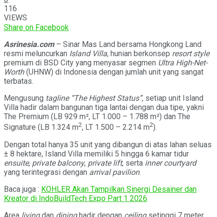
116
VIEWS
Share on Facebook
Asrinesia.com
– Sinar Mas Land bersama Hongkong Land
resmi meluncurkan
Island Villa
, hunian berkonsep
resort style
premium di BSD City yang menyasar segmen
Ultra High-Net-
Worth
(UHNW) di Indonesia dengan jumlah unit yang sangat
terbatas.
Mengusung
tagline
“The Highest Status”
, setiap unit Island
Villa hadir dalam bangunan tiga lantai dengan dua tipe, yakni
The Premium (LB 929 m², LT 1.000 – 1.788 m²) dan The
2
2
Signature (LB 1.324 m
, LT 1.500 – 2.214 m
).
Dengan total hanya 35 unit yang dibangun di atas lahan seluas
± 8 hektare, Island Villa memiliki 5 hingga 6 kamar tidur
ensuite
,
private balcony
,
private
lift
, serta
inner courtyard
yang terintegrasi dengan
arrival pavilion
.
Baca juga :
KOHLER Akan Tampilkan Sinergi Desainer dan
Kreator di IndoBuildTech Expo Part 1 2026
Area
living
dan
dining
hadir dengan
ceiling
setinggi 7 meter