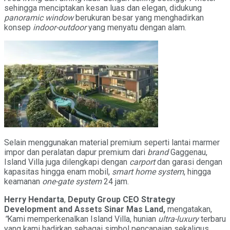
sehingga menciptakan kesan luas dan elegan, didukung
panoramic window
berukuran besar yang menghadirkan
konsep
indoor-outdoor
yang menyatu dengan alam.
Selain menggunakan material premium seperti lantai marmer
impor dan peralatan dapur premium dari
brand
Gaggenau,
Island Villa juga dilengkapi dengan
carport
dan garasi dengan
kapasitas hingga enam mobil,
smart home system
, hingga
keamanan
one-gate system
24 jam.
Herry Hendarta
,
Deputy Group CEO Strategy
Development and Assets Sinar Mas Land,
mengatakan,
“
Kami memperkenalkan Island Villa, hunian
ultra-luxury
terbaru
yang kami hadirkan sebagai simbol pencapaian sekaligus