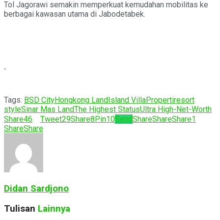
Tol Jagorawi semakin memperkuat kemudahan mobilitas ke
berbagai kawasan utama di Jabodetabek.
Tags:
BSD City
Hongkong Land
Island Villa
Properti
resort
style
Sinar Mas Land
The Highest Status
Ultra High-Net-Worth
Share
46
Tweet
29
Share
8
Pin
10
Send
Share
Share
Share
1
Share
Share
Didan Sardjono
Tulisan
Lainnya