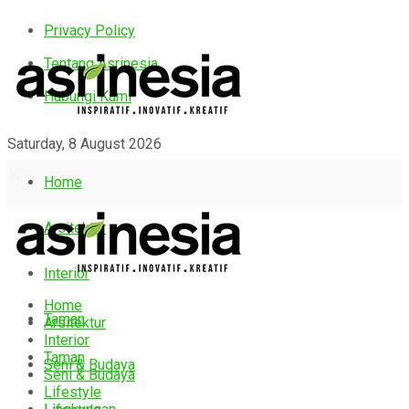
Privacy Policy
Tentang Asrinesia
Hubungi Kami
Saturday, 8 August 2026
Home
Arsitektur
Interior
Home
Taman
Arsitektur
Interior
Taman
Seni & Budaya
Seni & Budaya
Lifestyle