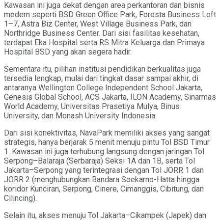
Kawasan ini juga dekat dengan area perkantoran dan bisnis
modern seperti BSD Green Office Park, Foresta Business Loft
1–7, Astra Biz Center, West Village Business Park, dan
Northridge Business Center. Dari sisi fasilitas kesehatan,
terdapat Eka Hospital serta RS Mitra Keluarga dan Primaya
Hospital BSD yang akan segera hadir.
Sementara itu, pilihan institusi pendidikan berkualitas juga
tersedia lengkap, mulai dari tingkat dasar sampai akhir, di
antaranya Wellington College Independent School Jakarta,
Genesis Global School, ACS Jakarta, ILON Academy, Sinarmas
World Academy, Universitas Prasetiya Mulya, Binus
University, dan Monash University Indonesia.
Dari sisi konektivitas, NavaPark memiliki akses yang sangat
strategis, hanya berjarak 5 menit menuju pintu Tol BSD Timur
1. Kawasan ini juga terhubung langsung dengan jaringan Tol
Serpong–Balaraja (Serbaraja) Seksi 1A dan 1B, serta Tol
Jakarta–Serpong yang terintegrasi dengan Tol JORR 1 dan
JORR 2 (menghubungkan Bandara Soekarno-Hatta hingga
koridor Kunciran, Serpong, Cinere, Cimanggis, Cibitung, dan
Cilincing).
Selain itu, akses menuju Tol Jakarta–Cikampek (Japek) dan