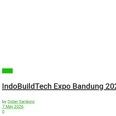
Berita
IndoBuildTech Expo Bandung 202
by
Didan Sardjono
7 May 2026
0