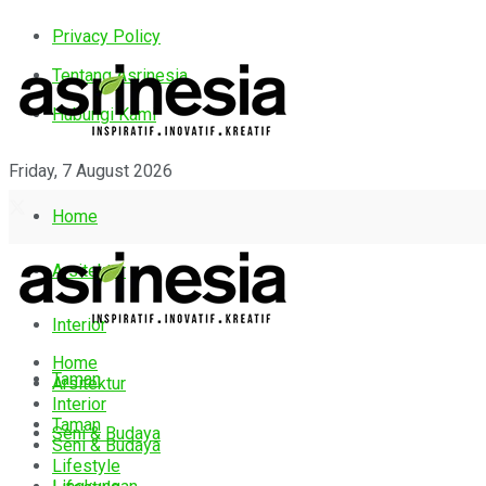
Privacy Policy
Tentang Asrinesia
Hubungi Kami
Friday, 7 August 2026
Home
Arsitektur
Interior
Home
Taman
Arsitektur
Interior
Taman
Seni & Budaya
Seni & Budaya
Lifestyle