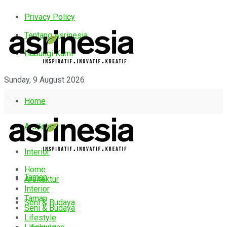
Privacy Policy
Tentang Asrinesia
Hubungi Kami
Sunday, 9 August 2026
Home
Arsitektur
Interior
Home
Taman
Arsitektur
Interior
Taman
Seni & Budaya
Seni & Budaya
Lifestyle