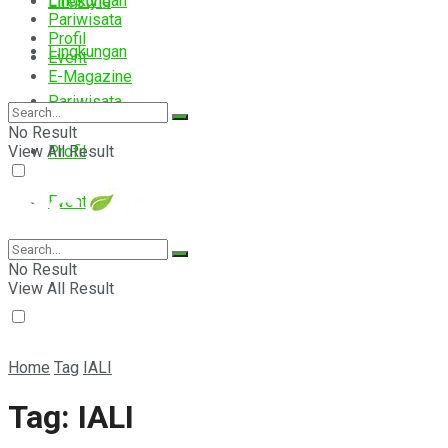
Lingkungan
Lifestyle
Pariwisata
Profil
Lingkungan
Event
E-Magazine
Pariwisata
No Result
View All Result
Profil
Event
E-Magazine
No Result
View All Result
Home
Tag
IALI
Tag:
IALI