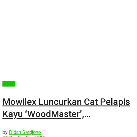
Berita
Mowilex Luncurkan Cat Pelapis
Kayu ‘WoodMaster’,
Menggandeng Maestro Italia
by
Didan Sardjono