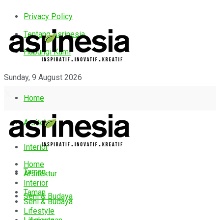
Privacy Policy
Tentang Asrinesia
Hubungi Kami
Sunday, 9 August 2026
Home
Arsitektur
Interior
Home
Taman
Arsitektur
Interior
Taman
Seni & Budaya
Seni & Budaya
Lifestyle