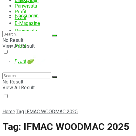
Lingkungan
Lifestyle
Pariwisata
Profil
Lingkungan
Event
E-Magazine
Pariwisata
No Result
View All Result
Profil
Event
E-Magazine
No Result
View All Result
Home
Tag
IFMAC WOODMAC 2025
Tag:
IFMAC WOODMAC 2025