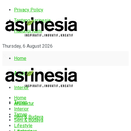
Privacy Policy
Tentang Asrinesia
Hubungi Kami
Thursday, 6 August 2026
Home
Arsitektur
Interior
Home
Taman
Arsitektur
Interior
Taman
Seni & Budaya
Seni & Budaya
Lifestyle