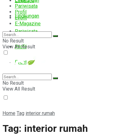
Lingkungan
Lifestyle
Pariwisata
Profil
Lingkungan
Event
E-Magazine
Pariwisata
No Result
View All Result
Profil
Event
E-Magazine
No Result
View All Result
Home
Tag
interior rumah
Tag:
interior rumah