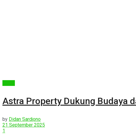
Berita
Astra Property Dukung Budaya da
by
Didan Sardjono
21 September 2025
1