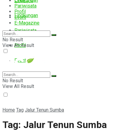
Lingkungan
Lifestyle
Pariwisata
Profil
Lingkungan
Event
E-Magazine
Pariwisata
No Result
View All Result
Profil
Event
E-Magazine
No Result
View All Result
Home
Tag
Jalur Tenun Sumba
Tag:
Jalur Tenun Sumba