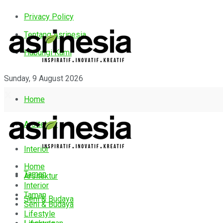
Privacy Policy
Tentang Asrinesia
Hubungi Kami
Sunday, 9 August 2026
Home
Arsitektur
Interior
Home
Taman
Arsitektur
Interior
Taman
Seni & Budaya
Seni & Budaya
Lifestyle