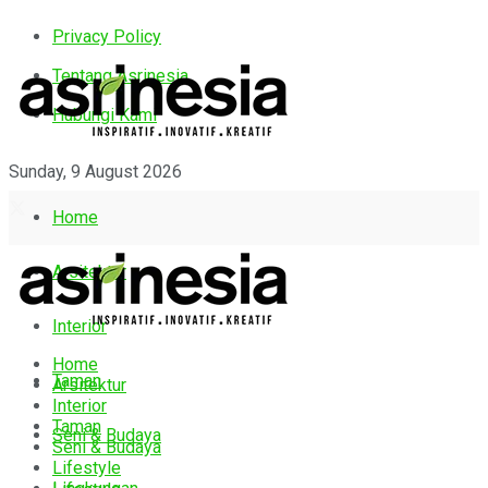
Privacy Policy
Tentang Asrinesia
Hubungi Kami
Sunday, 9 August 2026
Home
Arsitektur
Interior
Home
Taman
Arsitektur
Interior
Taman
Seni & Budaya
Seni & Budaya
Lifestyle