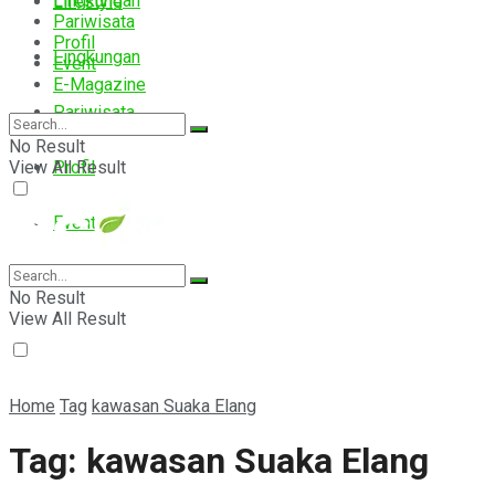
Lingkungan
Lifestyle
Pariwisata
Profil
Lingkungan
Event
E-Magazine
Pariwisata
No Result
View All Result
Profil
Event
E-Magazine
No Result
View All Result
Home
Tag
kawasan Suaka Elang
Tag:
kawasan Suaka Elang