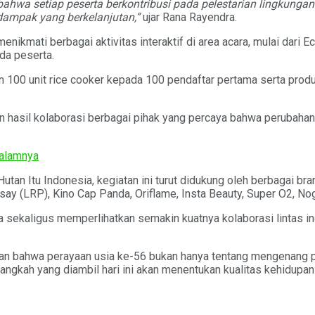
i bahwa setiap peserta berkontribusi pada pelestarian lingkun
ampak yang berkelanjutan,”
ujar Rana Rayendra.
 menikmati berbagai aktivitas interaktif di area acara, mulai dar
da peserta.
 100 unit rice cooker kepada 100 pendaftar pertama serta produ
 hasil kolaborasi berbagai pihak yang percaya bahwa perubahan 
Dalamnya
utan Itu Indonesia, kegiatan ini turut didukung oleh berbagai bra
ay (LRP), Kino Cap Panda, Oriflame, Insta Beauty, Super O2, Nogu
sekaligus memperlihatkan semakin kuatnya kolaborasi lintas ind
n bahwa perayaan usia ke-56 bukan hanya tentang mengenang per
langkah yang diambil hari ini akan menentukan kualitas kehidupan