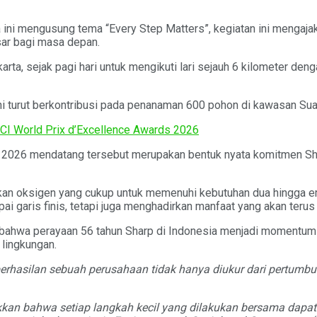
ia ini mengusung tema “Every Step Matters”, kegiatan ini menga
ar bagi masa depan.
, sejak pagi hari untuk mengikuti lari sejauh 6 kilometer deng
 ini turut berkontribusi pada penanaman 600 pohon di kawasan Sua
CI World Prix d’Excellence Awards 2026
i 2026 mendatang tersebut merupakan bentuk nyata komitmen Sh
n oksigen yang cukup untuk memenuhi kebutuhan dua hingga emp
pai garis finis, tetapi juga menghadirkan manfaat yang akan ter
an bahwa perayaan 56 tahun Sharp di Indonesia menjadi moment
 lingkungan.
rhasilan sebuah perusahaan tidak hanya diukur dari pertumbuhan
jukkan bahwa setiap langkah kecil yang dilakukan bersama dapa