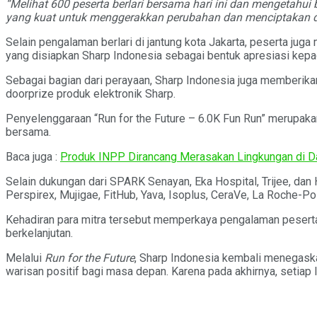
“Melihat 600 peserta berlari bersama hari ini dan mengetahu
yang kuat untuk menggerakkan perubahan dan menciptakan d
Selain pengalaman berlari di jantung kota Jakarta, peserta juga
yang disiapkan Sharp Indonesia sebagai bentuk apresiasi kepa
Sebagai bagian dari perayaan, Sharp Indonesia juga memberikan
doorprize produk elektronik Sharp.
Penyelenggaraan “Run for the Future – 6.0K Fun Run” merupakan
bersama.
Baca juga :
Produk INPP Dirancang Merasakan Lingkungan di 
Selain dukungan dari SPARK Senayan, Eka Hospital, Trijee, dan H
Perspirex, Mujigae, FitHub, Yava, Isoplus, CeraVe, La Roche-Pos
Kehadiran para mitra tersebut memperkaya pengalaman peserta 
berkelanjutan.
Melalui
Run for the Future
, Sharp Indonesia kembali menegaska
warisan positif bagi masa depan. Karena pada akhirnya, setiap 