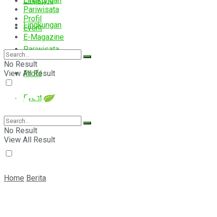
Lingkungan
Lifestyle
Pariwisata
Profil
Lingkungan
Event
E-Magazine
Pariwisata
No Result
View All Result
Profil
Event
E-Magazine
No Result
View All Result
Home
Berita