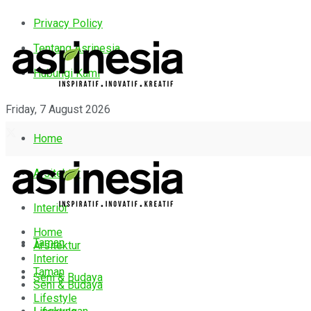
Privacy Policy
Tentang Asrinesia
Hubungi Kami
Friday, 7 August 2026
Home
Arsitektur
Interior
Home
Taman
Arsitektur
Interior
Taman
Seni & Budaya
Seni & Budaya
Lifestyle