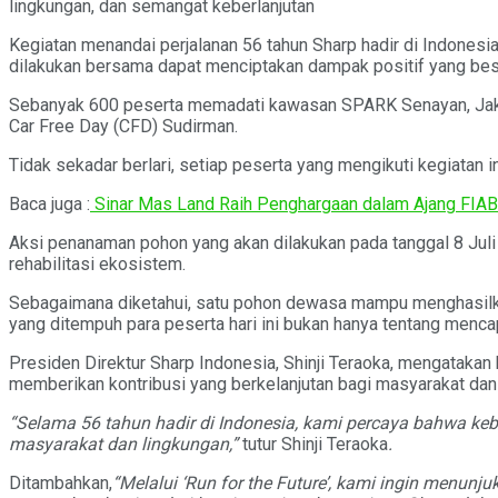
lingkungan, dan semangat keberlanjutan
Kegiatan menandai perjalanan 56 tahun Sharp hadir di Indones
dilakukan bersama dapat menciptakan dampak positif yang bes
Sebanyak 600 peserta memadati kawasan SPARK Senayan, Jakarta
Car Free Day (CFD) Sudirman.
Tidak sekadar berlari, setiap peserta yang mengikuti kegiatan
Baca juga :
Sinar Mas Land Raih Penghargaan dalam Ajang FIAB
Aksi penanaman pohon yang akan dilakukan pada tanggal 8 Jul
rehabilitasi ekosistem.
Sebagaimana diketahui, satu pohon dewasa mampu menghasilka
yang ditempuh para peserta hari ini bukan hanya tentang menca
Presiden Direktur Sharp Indonesia, Shinji Teraoka, mengatak
memberikan kontribusi yang berkelanjutan bagi masyarakat dan
“Selama 56 tahun hadir di Indonesia, kami percaya bahwa kebe
masyarakat dan lingkungan,”
tutur Shinji Teraoka
.
Ditambahkan,
“Melalui ‘Run for the Future’, kami ingin menun