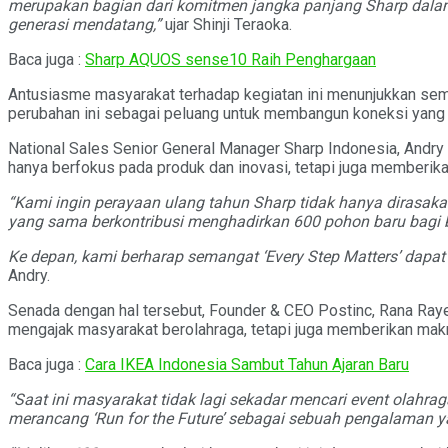
merupakan bagian dari komitmen jangka panjang Sharp dalam
generasi mendatang,”
ujar Shinji Teraoka.
Baca juga :
Sharp AQUOS sense10 Raih Penghargaan
Antusiasme masyarakat terhadap kegiatan ini menunjukkan sema
perubahan ini sebagai peluang untuk membangun koneksi yang 
National Sales Senior General Manager Sharp Indonesia, Andr
hanya berfokus pada produk dan inovasi, tetapi juga memberik
“Kami ingin perayaan ulang tahun Sharp tidak hanya dirasakan
yang sama berkontribusi menghadirkan 600 pohon baru bagi bu
Ke depan, kami berharap semangat ‘Every Step Matters’ dapat
Andry.
Senada dengan hal tersebut, Founder & CEO Postinc, Rana Ray
mengajak masyarakat berolahraga, tetapi juga memberikan mak
Baca juga :
Cara IKEA Indonesia Sambut Tahun Ajaran Baru
“Saat ini masyarakat tidak lagi sekadar mencari event olahr
merancang ‘Run for the Future’ sebagai sebuah pengalaman 