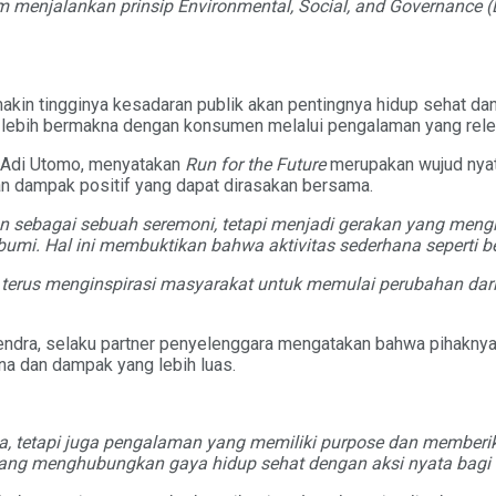
 menjalankan prinsip Environmental, Social, and Governance 
kin tingginya kesadaran publik akan pentingnya hidup sehat dan
lebih bermakna dengan konsumen melalui pengalaman yang relev
y Adi Utomo, menyatakan
Run for the Future
merupakan wujud nyat
an dampak positif yang dapat dirasakan bersama.
 sebagai sebuah seremoni, tetapi menjadi gerakan yang mengins
mi. Hal ini membuktikan bahwa aktivitas sederhana seperti be
 terus menginspirasi masyarakat untuk memulai perubahan dari 
endra, selaku partner penyelenggara mengatakan bahwa pihakny
na dan dampak yang lebih luas.
aga, tetapi juga pengalaman yang memiliki purpose dan member
yang menghubungkan gaya hidup sehat dengan aksi nyata bagi 