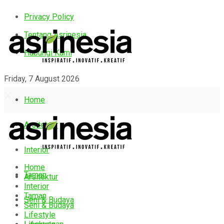
Privacy Policy
Tentang Asrinesia
Hubungi Kami
Friday, 7 August 2026
Home
Arsitektur
Interior
Home
Taman
Arsitektur
Interior
Taman
Seni & Budaya
Seni & Budaya
Lifestyle