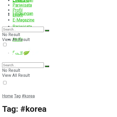
Lingkungan
Lifestyle
Pariwisata
Profil
Lingkungan
Event
E-Magazine
Pariwisata
No Result
View All Result
Profil
Event
E-Magazine
No Result
View All Result
Home
Tag
#korea
Tag:
#korea