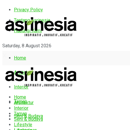
Privacy Policy
Tentang Asrinesia
Hubungi Kami
Saturday, 8 August 2026
Home
Arsitektur
Interior
Home
Taman
Arsitektur
Interior
Taman
Seni & Budaya
Seni & Budaya
Lifestyle