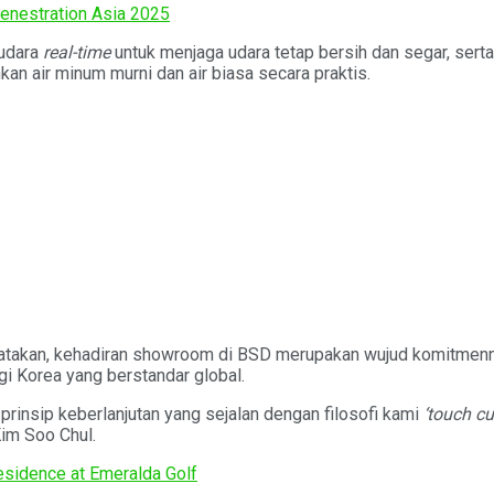
enestration Asia 2025
 udara
real-time
untuk menjaga udara tetap bersih dan segar, sert
an air minum murni dan air biasa secara praktis.
takan, kehadiran showroom di BSD merupakan wujud komitmenn
i Korea yang berstandar global.
prinsip keberlanjutan yang sejalan dengan filosofi kami
‘touch cu
Kim Soo Chul.
esidence at Emeralda Golf