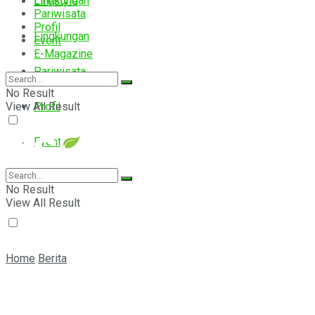
Lingkungan
Lifestyle
Pariwisata
Profil
Lingkungan
Event
E-Magazine
Pariwisata
No Result
View All Result
Profil
Event
E-Magazine
No Result
View All Result
Home
Berita