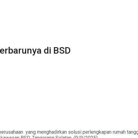
rbarunya di BSD
sahaan yang menghadirkan solusi perlengkapan rumah tangga d
kawasan BSD, Tangerang Selatan, (9/9/2025).