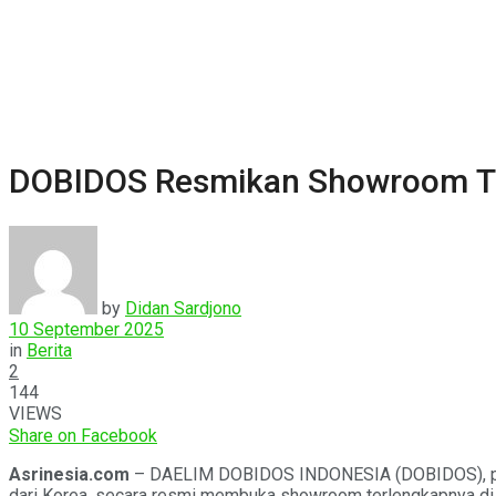
DOBIDOS Resmikan Showroom Te
by
Didan Sardjono
10 September 2025
in
Berita
2
144
VIEWS
Share on Facebook
Asrinesia.com
– DAELIM DOBIDOS INDONESIA (DOBIDOS), peru
dari Korea, secara resmi membuka showroom terlengkapnya di 