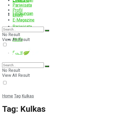
Lingkungan
Lifestyle
Pariwisata
Profil
Lingkungan
Event
E-Magazine
Pariwisata
No Result
View All Result
Profil
Event
E-Magazine
No Result
View All Result
Home
Tag
Kulkas
Tag:
Kulkas