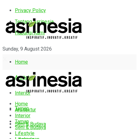
Privacy Policy
Tentang Asrinesia
Hubungi Kami
Sunday, 9 August 2026
Home
Arsitektur
Interior
Home
Taman
Arsitektur
Interior
Taman
Seni & Budaya
Seni & Budaya
Lifestyle