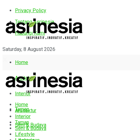
Privacy Policy
Tentang Asrinesia
Hubungi Kami
Saturday, 8 August 2026
Home
Arsitektur
Interior
Home
Taman
Arsitektur
Interior
Taman
Seni & Budaya
Seni & Budaya
Lifestyle