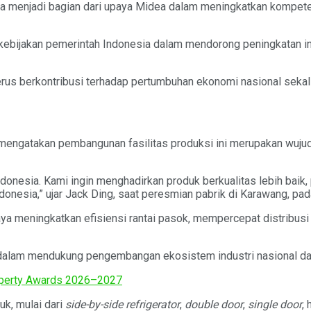
ga menjadi bagian dari upaya Midea dalam meningkatkan kompete
ebijakan pemerintah Indonesia dalam mendorong peningkatan inve
 terus berkontribusi terhadap pertumbuhan ekonomi nasional sek
 mengatakan pembangunan fasilitas produksi ini merupakan wuju
onesia. Kami ingin menghadirkan produk berkualitas lebih baik, p
donesia,” ujar Jack Ding, saat peresmian pabrik di Karawang, pa
paya meningkatkan efisiensi rantai pasok, mempercepat distribus
n dalam mendukung pengembangan ekosistem industri nasional dan
roperty Awards 2026–2027
k, mulai dari
side-by-side
refrigerator
,
double door
,
single door
,