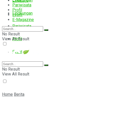
Lingkungan
Lifestyle
Pariwisata
Profil
Lingkungan
Event
E-Magazine
Pariwisata
No Result
View All Result
Profil
Event
E-Magazine
No Result
View All Result
Home
Berita