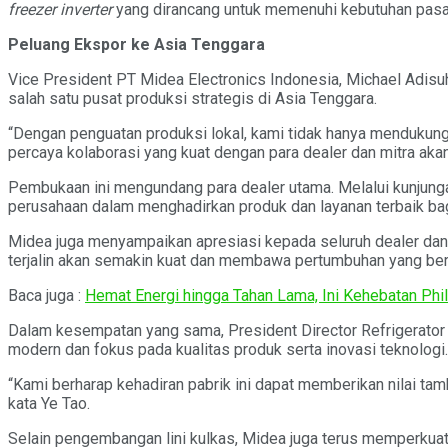
freezer inverter
yang dirancang untuk memenuhi kebutuhan pasar 
Peluang Ekspor ke Asia Tenggara
Vice President PT Midea Electronics Indonesia, Michael Adisu
salah satu pusat produksi strategis di Asia Tenggara.
“Dengan penguatan produksi lokal, kami tidak hanya mendukun
percaya kolaborasi yang kuat dengan para dealer dan mitra aka
Pembukaan ini mengundang para dealer utama. Melalui kunjungan 
perusahaan dalam menghadirkan produk dan layanan terbaik ba
Midea juga menyampaikan apresiasi kepada seluruh dealer dan m
terjalin akan semakin kuat dan membawa pertumbuhan yang ber
Baca juga :
Hemat Energi hingga Tahan Lama, Ini Kehebatan Phi
Dalam kesempatan yang sama, President Director Refrigerator F
modern dan fokus pada kualitas produk serta inovasi teknologi.
“Kami berharap kehadiran pabrik ini dapat memberikan nilai 
kata Ye Tao.
Selain pengembangan lini kulkas, Midea juga terus memperkuat 