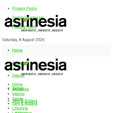
Privacy Policy
Tentang Asrinesia
Hubungi Kami
Saturday, 8 August 2026
Home
Arsitektur
Interior
Home
Taman
Arsitektur
Interior
Taman
Seni & Budaya
Seni & Budaya
Lifestyle