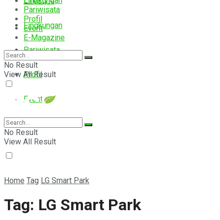
Lingkungan
Lifestyle
Pariwisata
Profil
Lingkungan
Event
E-Magazine
Pariwisata
No Result
View All Result
Profil
Event
E-Magazine
No Result
View All Result
Home
Tag
LG Smart Park
Tag:
LG Smart Park