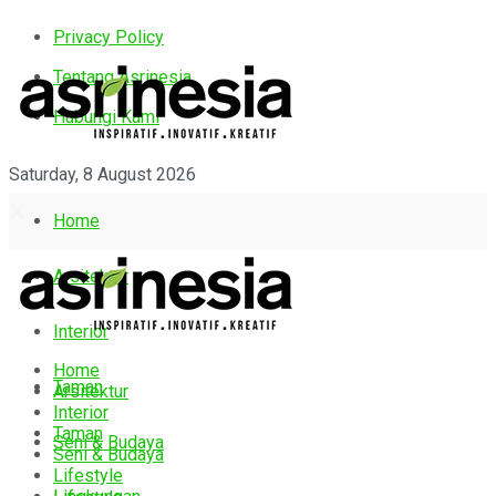
Privacy Policy
Tentang Asrinesia
Hubungi Kami
Saturday, 8 August 2026
Home
Arsitektur
Interior
Home
Taman
Arsitektur
Interior
Taman
Seni & Budaya
Seni & Budaya
Lifestyle