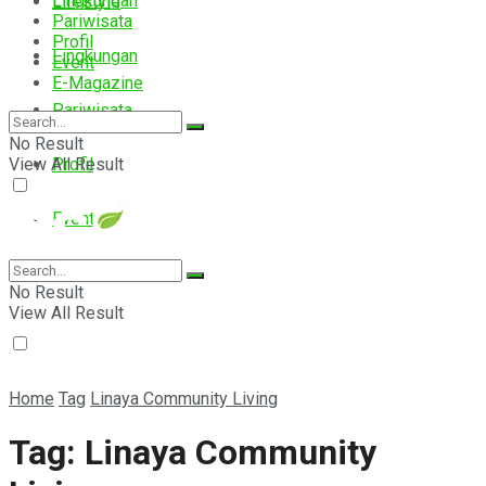
Lingkungan
Lifestyle
Pariwisata
Profil
Lingkungan
Event
E-Magazine
Pariwisata
No Result
View All Result
Profil
Event
E-Magazine
No Result
View All Result
Home
Tag
Linaya Community Living
Tag:
Linaya Community