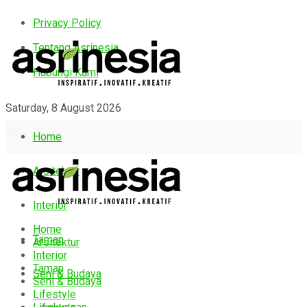
Privacy Policy
Tentang Asrinesia
Hubungi Kami
Saturday, 8 August 2026
Home
Arsitektur
Interior
Home
Taman
Arsitektur
Interior
Taman
Seni & Budaya
Seni & Budaya
Lifestyle