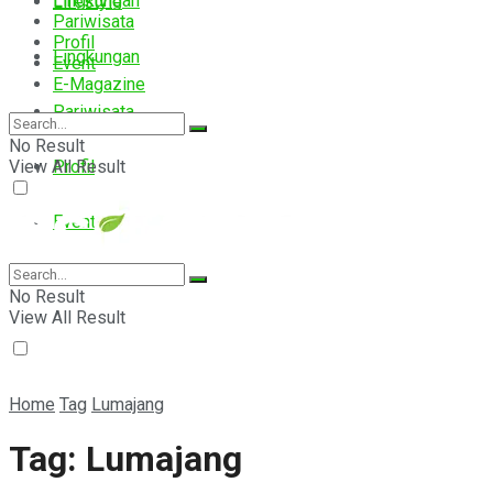
Lingkungan
Lifestyle
Pariwisata
Profil
Lingkungan
Event
E-Magazine
Pariwisata
No Result
View All Result
Profil
Event
E-Magazine
No Result
View All Result
Home
Tag
Lumajang
Tag:
Lumajang