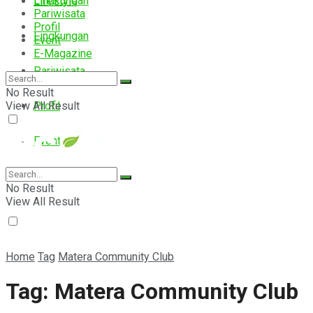
Lingkungan
Lifestyle
Pariwisata
Profil
Lingkungan
Event
E-Magazine
Pariwisata
No Result
View All Result
Profil
Event
E-Magazine
No Result
View All Result
Home
Tag
Matera Community Club
Tag:
Matera Community Club