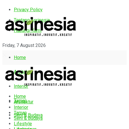
Privacy Policy
Tentang Asrinesia
Hubungi Kami
Friday, 7 August 2026
Home
Arsitektur
Interior
Home
Taman
Arsitektur
Interior
Taman
Seni & Budaya
Seni & Budaya
Lifestyle