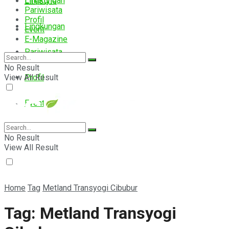
Lingkungan
Lifestyle
Pariwisata
Profil
Lingkungan
Event
E-Magazine
Pariwisata
No Result
View All Result
Profil
Event
E-Magazine
No Result
View All Result
Home
Tag
Metland Transyogi Cibubur
Tag:
Metland Transyogi