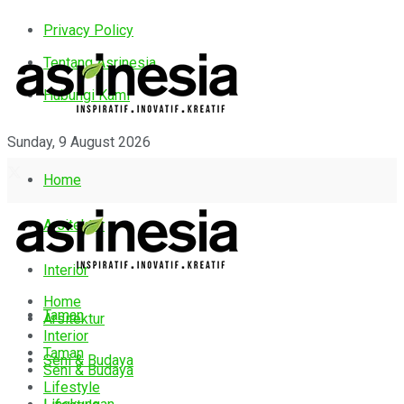
Privacy Policy
Tentang Asrinesia
Hubungi Kami
Sunday, 9 August 2026
Home
Arsitektur
Interior
Home
Taman
Arsitektur
Interior
Taman
Seni & Budaya
Seni & Budaya
Lifestyle