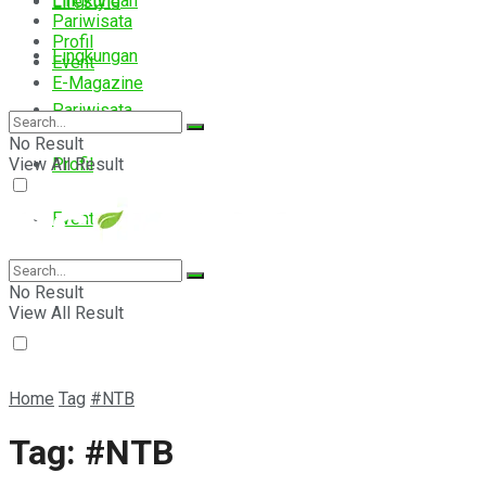
Lingkungan
Lifestyle
Pariwisata
Profil
Lingkungan
Event
E-Magazine
Pariwisata
No Result
View All Result
Profil
Event
E-Magazine
No Result
View All Result
Home
Tag
#NTB
Tag:
#NTB