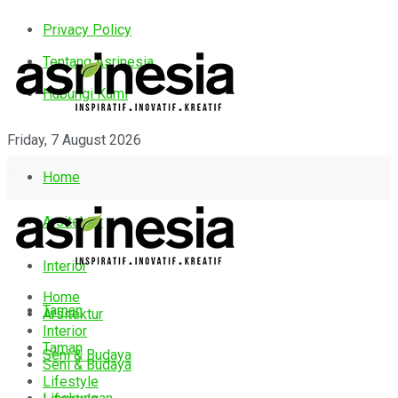
Privacy Policy
Tentang Asrinesia
Hubungi Kami
Friday, 7 August 2026
Home
Arsitektur
Interior
Home
Taman
Arsitektur
Interior
Taman
Seni & Budaya
Seni & Budaya
Lifestyle