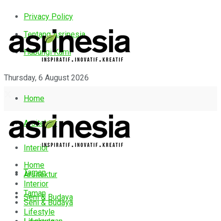
Privacy Policy
Tentang Asrinesia
Hubungi Kami
Thursday, 6 August 2026
Home
Arsitektur
Interior
Home
Taman
Arsitektur
Interior
Taman
Seni & Budaya
Seni & Budaya
Lifestyle