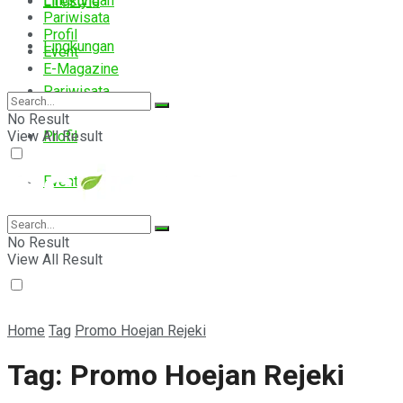
Lingkungan
Lifestyle
Pariwisata
Profil
Lingkungan
Event
E-Magazine
Pariwisata
No Result
View All Result
Profil
Event
E-Magazine
No Result
View All Result
Home
Tag
Promo Hoejan Rejeki
Tag:
Promo Hoejan Rejeki