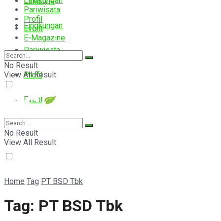
Lingkungan
Lifestyle
Pariwisata
Profil
Lingkungan
Event
E-Magazine
Pariwisata
No Result
View All Result
Profil
Event
E-Magazine
No Result
View All Result
Home
Tag
PT BSD Tbk
Tag:
PT BSD Tbk