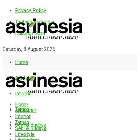
Privacy Policy
Tentang Asrinesia
Hubungi Kami
Saturday, 8 August 2026
Home
Arsitektur
Interior
Home
Taman
Arsitektur
Interior
Taman
Seni & Budaya
Seni & Budaya
Lifestyle