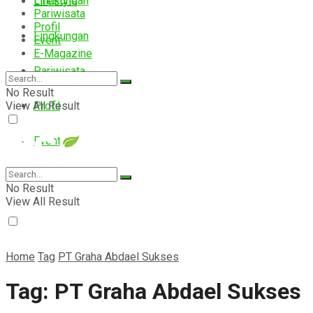
Lingkungan
Lifestyle
Pariwisata
Profil
Lingkungan
Event
E-Magazine
Pariwisata
No Result
View All Result
Profil
Event
E-Magazine
No Result
View All Result
Home
Tag
PT Graha Abdael Sukses
Tag:
PT Graha Abdael Sukses