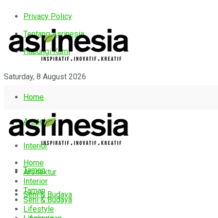
Privacy Policy
Tentang Asrinesia
Hubungi Kami
Saturday, 8 August 2026
Home
Arsitektur
Interior
Home
Taman
Arsitektur
Interior
Taman
Seni & Budaya
Seni & Budaya
Lifestyle