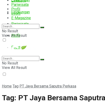
Lingkungan
Lifestyle
Pariwisata
Profil
Lingkungan
Event
E-Magazine
Pariwisata
No Result
View All Result
Profil
Event
E-Magazine
No Result
View All Result
Home
Tag
PT Jaya Bersama Saputra Perkasa
Tag:
PT Jaya Bersama Saputra