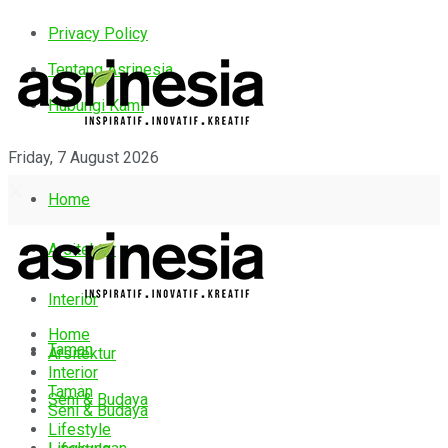
Privacy Policy
Tentang Asrinesia
Hubungi Kami
Friday, 7 August 2026
Home
Arsitektur
Interior
Home
Taman
Arsitektur
Interior
Taman
Seni & Budaya
Seni & Budaya
Lifestyle