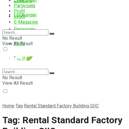
Lingkungan
Lifestyle
Pariwisata
Profil
Lingkungan
Event
E-Magazine
Pariwisata
No Result
View All Result
Profil
Event
E-Magazine
No Result
View All Result
Home
Tag
Rental Standard Factory Building GIIC
Tag:
Rental Standard Factory