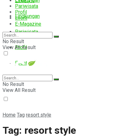
Lingkungan
Lifestyle
Pariwisata
Profil
Lingkungan
Event
E-Magazine
Pariwisata
No Result
View All Result
Profil
Event
E-Magazine
No Result
View All Result
Home
Tag
resort style
Tag:
resort style