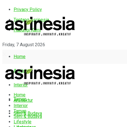
Privacy Policy
Tentang Asrinesia
Hubungi Kami
Friday, 7 August 2026
Home
Arsitektur
Interior
Home
Taman
Arsitektur
Interior
Taman
Seni & Budaya
Seni & Budaya
Lifestyle