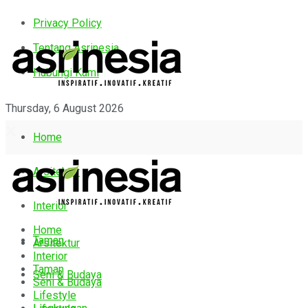
Privacy Policy
Tentang Asrinesia
Hubungi Kami
Thursday, 6 August 2026
Home
Arsitektur
Interior
Home
Taman
Arsitektur
Interior
Taman
Seni & Budaya
Seni & Budaya
Lifestyle