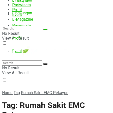
Lingkungan
Lifestyle
Pariwisata
Profil
Lingkungan
Event
E-Magazine
Pariwisata
No Result
View All Result
Profil
Event
E-Magazine
No Result
View All Result
Home
Tag
Rumah Sakit EMC Pekayon
Tag:
Rumah Sakit EMC