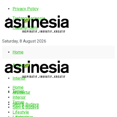
Privacy Policy
Tentang Asrinesia
Hubungi Kami
Saturday, 8 August 2026
Home
Arsitektur
Interior
Home
Taman
Arsitektur
Interior
Taman
Seni & Budaya
Seni & Budaya
Lifestyle