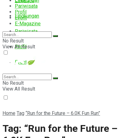
Lingkungan
Lifestyle
Pariwisata
Profil
Lingkungan
Event
E-Magazine
Pariwisata
No Result
View All Result
Profil
Event
E-Magazine
No Result
View All Result
Home
Tag
“Run for the Future – 6.0K Fun Run”
Tag:
“Run for the Future –