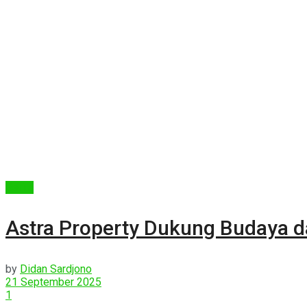
Berita
Astra Property Dukung Budaya da
by
Didan Sardjono
21 September 2025
1