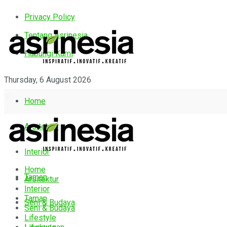
Privacy Policy
Tentang Asrinesia
Hubungi Kami
Thursday, 6 August 2026
Home
Arsitektur
Interior
Home
Taman
Arsitektur
Interior
Taman
Seni & Budaya
Seni & Budaya
Lifestyle