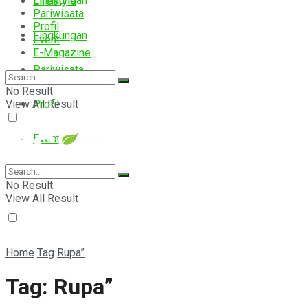
Lingkungan
Lifestyle
Pariwisata
Profil
Lingkungan
Event
E-Magazine
Pariwisata
No Result
View All Result
Profil
Event
E-Magazine
No Result
View All Result
Home
Tag
Rupa”
Tag:
Rupa”