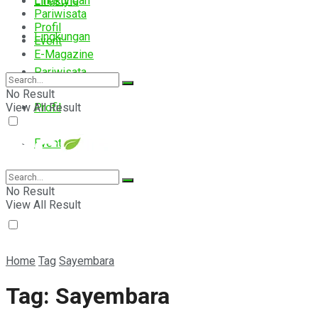
Lingkungan
Lifestyle
Pariwisata
Profil
Lingkungan
Event
E-Magazine
Pariwisata
No Result
View All Result
Profil
Event
E-Magazine
No Result
View All Result
Home
Tag
Sayembara
Tag:
Sayembara