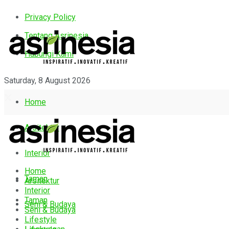
Privacy Policy
Tentang Asrinesia
Hubungi Kami
Saturday, 8 August 2026
Home
Arsitektur
Interior
Home
Taman
Arsitektur
Interior
Taman
Seni & Budaya
Seni & Budaya
Lifestyle