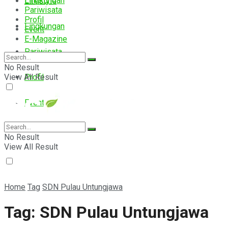
Lingkungan
Lifestyle
Pariwisata
Profil
Lingkungan
Event
E-Magazine
Pariwisata
No Result
View All Result
Profil
Event
E-Magazine
No Result
View All Result
Home
Tag
SDN Pulau Untungjawa
Tag:
SDN Pulau Untungjawa