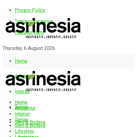
Privacy Policy
Tentang Asrinesia
Hubungi Kami
Thursday, 6 August 2026
Home
Arsitektur
Interior
Home
Taman
Arsitektur
Interior
Taman
Seni & Budaya
Seni & Budaya
Lifestyle