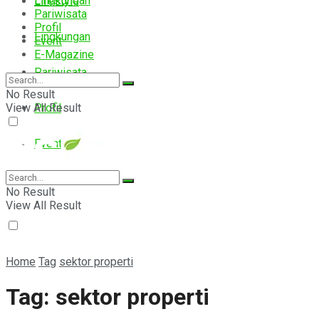
Lingkungan
Lifestyle
Pariwisata
Profil
Lingkungan
Event
E-Magazine
Pariwisata
No Result
View All Result
Profil
Event
E-Magazine
No Result
View All Result
Home
Tag
sektor properti
Tag:
sektor properti