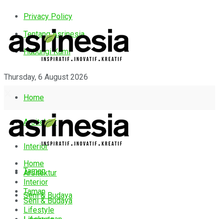
Privacy Policy
Tentang Asrinesia
Hubungi Kami
Thursday, 6 August 2026
Home
Arsitektur
Interior
Home
Taman
Arsitektur
Interior
Taman
Seni & Budaya
Seni & Budaya
Lifestyle