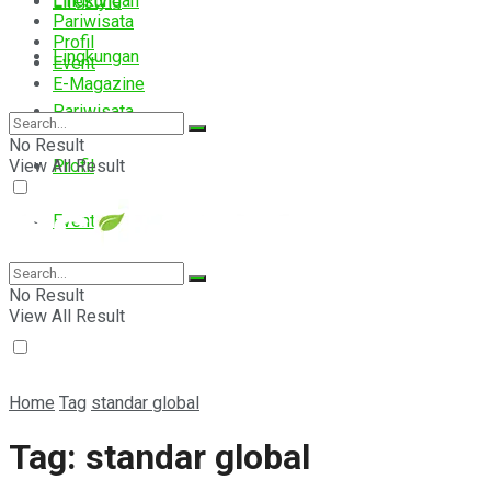
Lingkungan
Lifestyle
Pariwisata
Profil
Lingkungan
Event
E-Magazine
Pariwisata
No Result
View All Result
Profil
Event
E-Magazine
No Result
View All Result
Home
Tag
standar global
Tag:
standar global