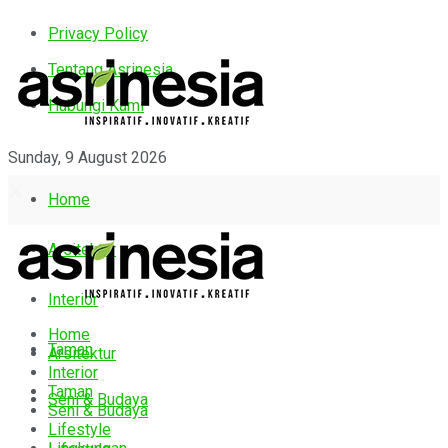
Privacy Policy
Tentang Asrinesia
Hubungi Kami
Sunday, 9 August 2026
Home
Arsitektur
Interior
Home
Taman
Arsitektur
Interior
Taman
Seni & Budaya
Seni & Budaya
Lifestyle