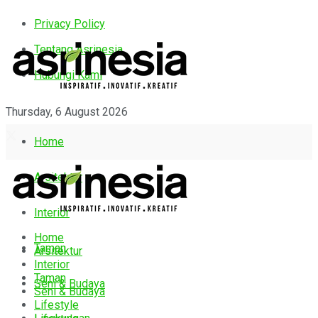
Privacy Policy
Tentang Asrinesia
Hubungi Kami
Thursday, 6 August 2026
Home
Arsitektur
Interior
Home
Taman
Arsitektur
Interior
Taman
Seni & Budaya
Seni & Budaya
Lifestyle