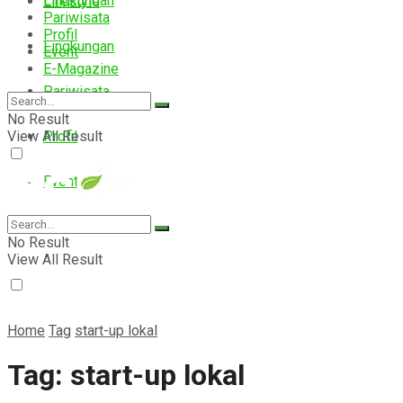
Lingkungan
Lifestyle
Pariwisata
Profil
Lingkungan
Event
E-Magazine
Pariwisata
No Result
View All Result
Profil
Event
E-Magazine
No Result
View All Result
Home
Tag
start-up lokal
Tag:
start-up lokal