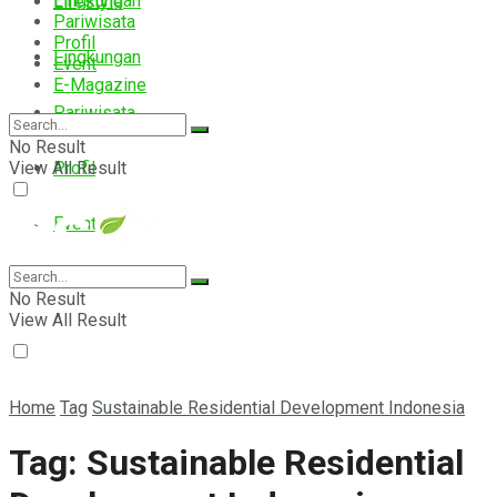
Lingkungan
Lifestyle
Pariwisata
Profil
Lingkungan
Event
E-Magazine
Pariwisata
No Result
View All Result
Profil
Event
E-Magazine
No Result
View All Result
Home
Tag
Sustainable Residential Development Indonesia
Tag:
Sustainable Residential