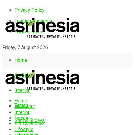
Privacy Policy
Tentang Asrinesia
Hubungi Kami
Friday, 7 August 2026
Home
Arsitektur
Interior
Home
Taman
Arsitektur
Interior
Taman
Seni & Budaya
Seni & Budaya
Lifestyle