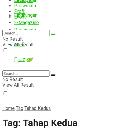
Lingkungan
Lifestyle
Pariwisata
Profil
Lingkungan
Event
E-Magazine
Pariwisata
No Result
View All Result
Profil
Event
E-Magazine
No Result
View All Result
Home
Tag
Tahap Kedua
Tag:
Tahap Kedua