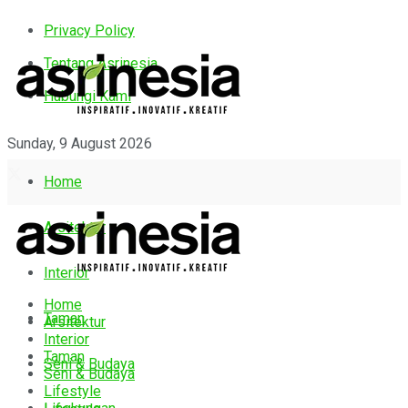
Privacy Policy
Tentang Asrinesia
Hubungi Kami
Sunday, 9 August 2026
Home
Arsitektur
Interior
Home
Taman
Arsitektur
Interior
Taman
Seni & Budaya
Seni & Budaya
Lifestyle