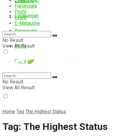
Lingkungan
Lifestyle
Pariwisata
Profil
Lingkungan
Event
E-Magazine
Pariwisata
No Result
View All Result
Profil
Event
E-Magazine
No Result
View All Result
Home
Tag
The Highest Status
Tag:
The Highest Status