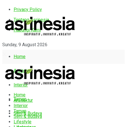
Privacy Policy
Tentang Asrinesia
Hubungi Kami
Sunday, 9 August 2026
Home
Arsitektur
Interior
Home
Taman
Arsitektur
Interior
Taman
Seni & Budaya
Seni & Budaya
Lifestyle