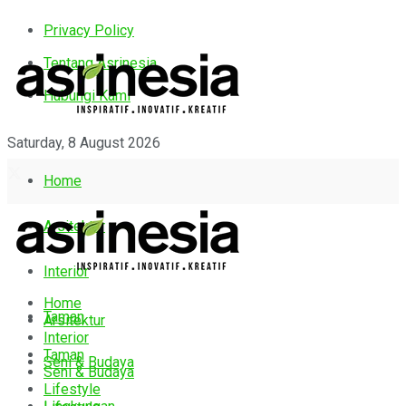
Privacy Policy
Tentang Asrinesia
Hubungi Kami
Saturday, 8 August 2026
Home
Arsitektur
Interior
Home
Taman
Arsitektur
Interior
Taman
Seni & Budaya
Seni & Budaya
Lifestyle