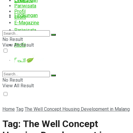
Lingkungan
Lifestyle
Pariwisata
Profil
Lingkungan
Event
E-Magazine
Pariwisata
No Result
View All Result
Profil
Event
E-Magazine
No Result
View All Result
Home
Tag
The Well Concept Housing Development in Malang
Tag:
The Well Concept