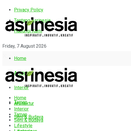
Privacy Policy
Tentang Asrinesia
Hubungi Kami
Friday, 7 August 2026
Home
Arsitektur
Interior
Home
Taman
Arsitektur
Interior
Taman
Seni & Budaya
Seni & Budaya
Lifestyle