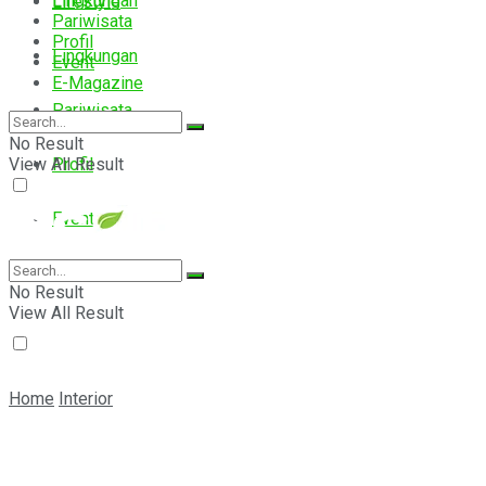
Lingkungan
Lifestyle
Pariwisata
Profil
Lingkungan
Event
E-Magazine
Pariwisata
No Result
View All Result
Profil
Event
E-Magazine
No Result
View All Result
Home
Interior