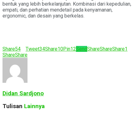
bentuk yang lebih berkelanjutan. Kombinasi dari kepedulian,
empati, dan perhatian mendetail pada kenyamanan,
ergonomic, dan desain yang berkelas.
Share
54
Tweet
34
Share
10
Pin
12
Send
Share
Share
Share
1
Share
Share
Didan Sardjono
Tulisan
Lainnya