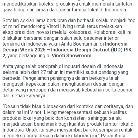
mendedikasikan koleksi produknya untuk memenuhi tuntutan
gaya hidup dan jaman dari pasar furnitur lokal di Indonesia.
Setelah sekian lama berkiprah dan berhasil selalu menjadi ‘top
of mind’ mendorong Vinoti Living untuk terus melakukan
eksplorasi dan inovasi melalui kolaborasi. Kolaborasi kali ini
dilakukan bersama dengan salah satu desainer interior
ternama di Indonesia yakni Anita Boentarman di
Indonesia
Design Week 2025
–
Indonesia Design District (IDD) PIK
2
, yang berlangsung di
Vinoti
Showroom
.
Anita yang telah berkiprah di industri desain di Indonesia
selama lebih dari 27 tahun ini memiliki sudut pandang yang
berbeda. Pengalaman panjangnya dalam berkarya telah
mengasah kepekaan dalam menghadirkan desain dengan
detail yang merespon dan menjawab kebutuhan serta esensi
dari setiap karyanya.
“Desain tidak bisa dilepaskan dari konteks dan ceritanya, dan
dalam hal ini Vinoti Living merepresentasi sebuah kualitas
produksi lokal yang baik dan konsisten, sehingga selalu
menjadi acuan benchmark bagi kualitas produk furnitur lokal di
Indonesia. Untuk itu saya menyambut baik kesempatan untuk
mengeksplorasi desain dalam kolaborasi ini.” Papar Anita