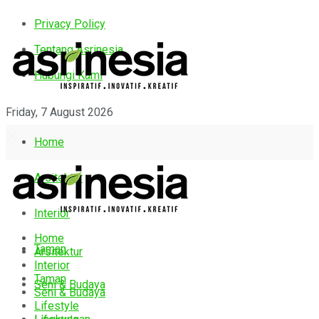
Privacy Policy
Tentang Asrinesia
Hubungi Kami
Friday, 7 August 2026
Home
Arsitektur
Interior
Home
Taman
Arsitektur
Interior
Taman
Seni & Budaya
Seni & Budaya
Lifestyle