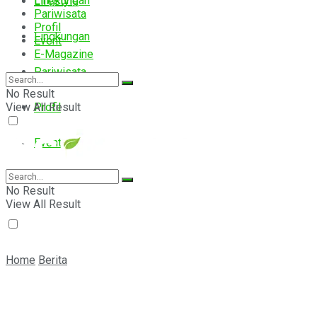
Lingkungan
Lifestyle
Pariwisata
Profil
Lingkungan
Event
E-Magazine
Pariwisata
No Result
View All Result
Profil
Event
E-Magazine
No Result
View All Result
Home
Berita