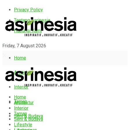
Privacy Policy
Tentang Asrinesia
Hubungi Kami
Friday, 7 August 2026
Home
Arsitektur
Interior
Home
Taman
Arsitektur
Interior
Taman
Seni & Budaya
Seni & Budaya
Lifestyle